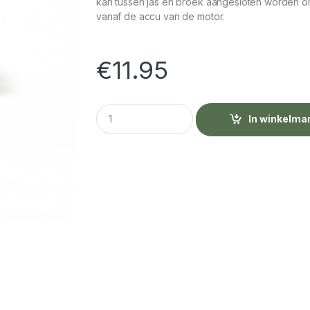
kan tussen jas en broek aangesloten worden om
vanaf de accu van de motor.
€
11.95
Q
In winkelma
u
a
n
t
i
t
y