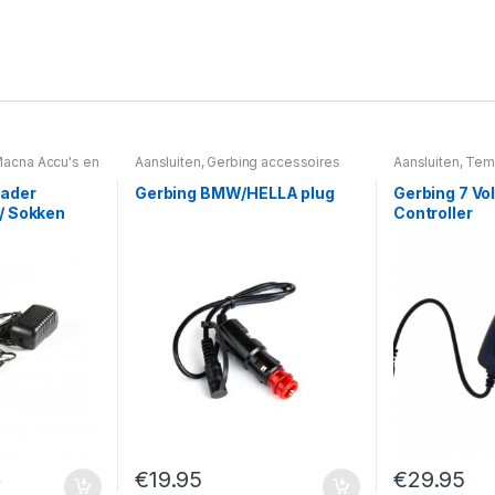
acna Accu's en
Aansluiten
,
Gerbing accessoires
Aansluiten
,
Temp
ted
Lader
Gerbing BMW/HELLA plug
Gerbing 7 Vol
/ Sokken
Controller
€
19.95
€
29.95
5