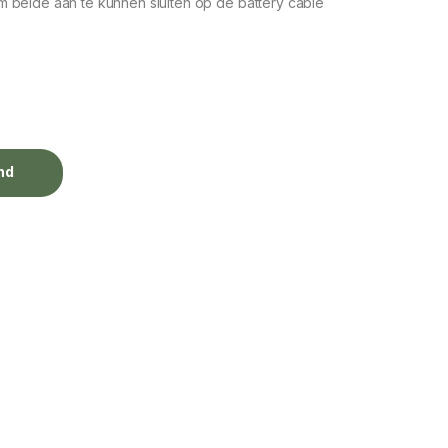
 beide aan te kunnen sluiten op de battery cable
nd