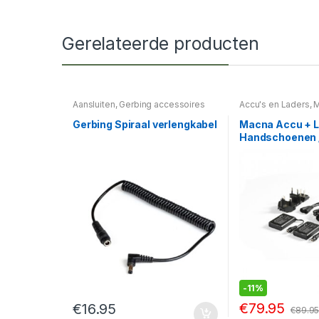
Gerelateerde producten
Aansluiten
,
Gerbing accessoires
Accu's en Laders
,
M
laders
,
Macna Hea
Gerbing Spiraal verlengkabel
Macna Accu + 
Handschoenen 
7,4V 2200 Mah
-
11%
€
79.95
€
16.95
€
89.9