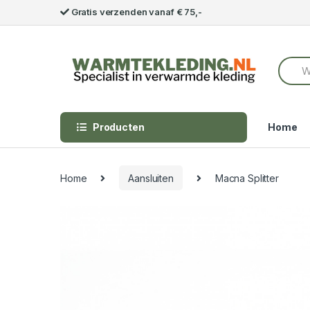
Skip to navigation
Skip to content
Gratis verzenden vanaf € 75,-
S
e
a
r
c
h
Producten
Home
f
o
r
:
Home
Aansluiten
Macna Splitter