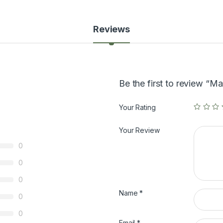
Reviews
Be the first to review “Ma
Your Rating
Your Review
0
0
0
Name
*
0
0
Email
*