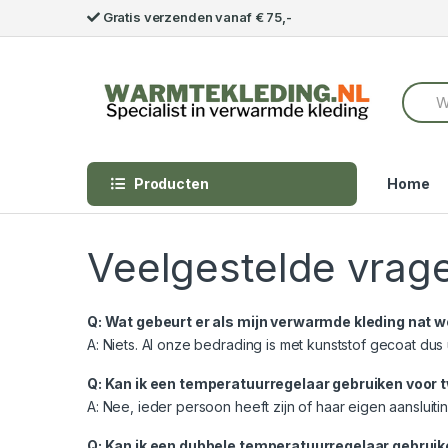
Skip to navigation
Skip to content
Gratis verzenden vanaf € 75,-
S
e
a
r
c
h
Producten
Home
f
o
r
:
Veelgestelde vrage
Q: Wat gebeurt er als mijn verwarmde kleding nat 
A: Niets. Al onze bedrading is met kunststof gecoat dus
Q: Kan ik een temperatuurregelaar gebruiken voor
A: Nee, ieder persoon heeft zijn of haar eigen aansluit
Q: Kan ik een dubbele temperatuurregelaar gebrui