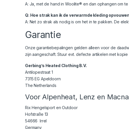
A: Ja, met de hand in Woolite® en dan ophangen om t
Q: Hoe strak kan ik de verwarmde kleding opvouwen
A: Net zo strak als nodig is om het in te pakken. De el
Garantie
Onze garantiebepalingen gelden alleen voor de daadwerk
zijn aangeschaft. Stuur evt. defecte artikelen met kop
Gerbing’s Heated Clothing B.V.
Antilopestraat 1
7315 EG Apeldoorn
The Netherlands
Voor Alpenheat, Lenz en Macna
Rix Hengelsport en Outdoor
Hofstraße 13
54666 Irrel
Germany