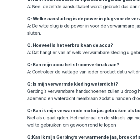
A: Nee. dezelfde aansluitkabel wordt gebruikt dus dan r
Q: Welke aansluiting is de power in plug voor de v
A: De witte plug is de power in voor de verwarmbare j
sluiten.
Q: Hoeveel is het verbruik van de accu?
A: Dat hangt er van af welk verwarmbare kleding u gebr
Q: Kan mijn accu het stroomverbruik aan?
A: Controleer de wattage van ieder product dat u wilt d
Q: Is mijn verwarmde kleding waterdicht?
Gerbing’s verwarmbare handschoenen zullen u droog 
ademend en waterdicht membraan zodat u handen droog 
Q: Kan ik mijn verwarmde motorjas gebruiken als b
Niet als u gaat rijden. Het materiaal en de stiksels zi
wel te gebruiken om gewoon rond te lopen.
Q:Kan ik mijn Gerbing’s verwarmende jas, broek o