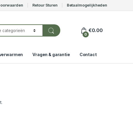
voorwaarden
Retour Sturen
Betaalmogelijkheden
€
0.00
0
verwarmen
Vragen & garantie
Contact
t.