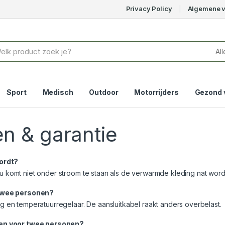
Privacy Policy
Algemene 
Sport
Medisch
Outdoor
Motorrijders
Gezond 
n & garantie
wordt?
 u komt niet onder stroom te staan als de verwarmde kleding nat word
 twee personen?
ing en temperatuurregelaar. De aansluitkabel raakt anders overbelast.
ken voor twee personen?