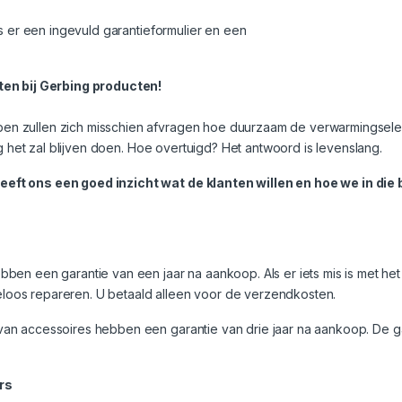
s er een ingevuld garantieformulier en een
n bij Gerbing producten!
 zullen zich misschien afvragen hoe duurzaam de verwarmingselemen
ng het zal blijven doen. Hoe overtuigd? Het antwoord is levenslang.
eft ons een goed inzicht wat de klanten willen en hoe we in die
en een garantie van een jaar na aankoop. Als er iets mis is met het 
steloos repareren. U betaald alleen voor de verzendkosten.
n accessoires hebben een garantie van drie jaar na aankoop. De ga
rs