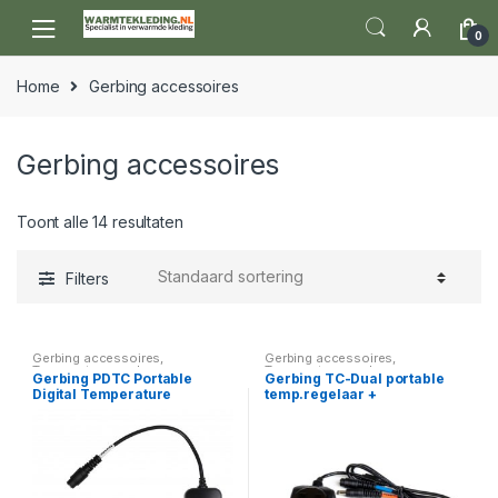
Skip to navigation
Skip to content
0
Home
Gerbing accessoires
Gerbing accessoires
Toont alle 14 resultaten
Filters
Gerbing accessoires
,
Gerbing accessoires
,
Temperatuurregelaars
Temperatuurregelaars
Gerbing PDTC Portable
Gerbing TC-Dual portable
Digital Temperature
temp.regelaar +
Controller