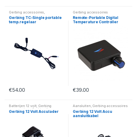
Gerbing accessoires
,
Gerbing accessoires
Temperatuurregelaars
Gerbing TC-Single portable
Remote-Portable Digital
temp.regelaar
Temperature Controller
€
54.00
€
39.00
Batterijen 12 volt
,
Gerbing
Aansluiten
,
Gerbing accessoires
accessoires
,
Gerbing Accu
Gerbing 12 Volt Acculader
Gerbing 12 Volt Accu
Packs
aansluitkabel