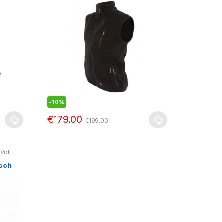
-
10%
€
179.00
€
199.00
 Volt
n-E
n
isch