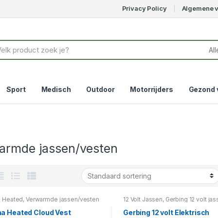
Privacy Policy
Algemene 
Sport
Medisch
Outdoor
Motorrijders
Gezond 
armde jassen/vesten
 Heated
,
Verwarmde jassen/vesten
12 Volt Jassen
,
Gerbing 12 volt ja
vesten
,
Gerbing Kleding
,
Verwar
jassen/vesten
a Heated Cloud Vest
Gerbing 12 volt Elektrisch