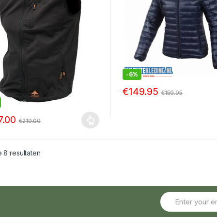
-
6%
€
149.95
€
159.95
7.00
€
219.00
e 8 resultaten
f