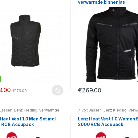
verwarmde binnenjas
9.00
€
269.00
€
179.00
 Jassen
,
Lenz Kleding
,
Verwarmde
7 Volt Jassen
,
Lenz Kleding
,
Verw
n/vesten
jassen/vesten
Heat Vest 1.0 Men Set incl
Lenz Heat Vest 1.0 Women S
 RCB Accupack
2000 RCB Accupack