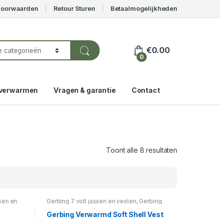
voorwaarden
Retour Sturen
Betaalmogelijkheden
€
0.00
0
verwarmen
Vragen & garantie
Contact
Toont alle 8 resultaten
ssen en
Gerbing 7 volt jassen en vesten
,
Gerbing
mde
Kleding
,
Verwarmde jassen/vesten
Gerbing Verwarmd Soft Shell Vest