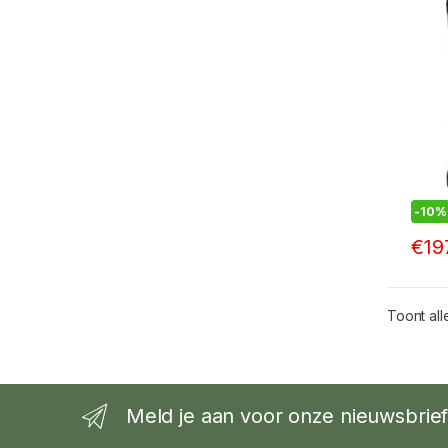
-
10%
€
19
Toont all
Meld je aan voor onze nieuwsbrie