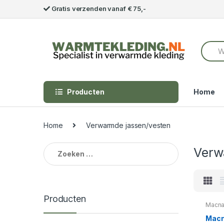
Skip to navigation
Skip to content
Gratis verzenden vanaf € 75,-
S
e
a
r
c
h
Producten
Home
f
o
r
Home
Verwarmde jassen/vesten
:
Zoeken naar:
Verw
Producten
Macna
Macn