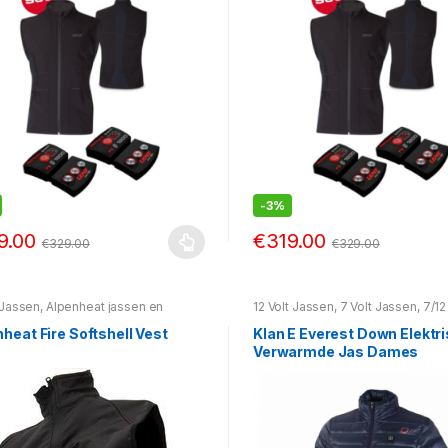
-
3%
9.00
€
319.00
€
329.00
€
329.00
 Jassen
,
Alpenheat jassen en
12 Volt Jassen
,
7 Volt Jassen
,
7/12
n
,
Alpenheat Kleding
,
Verwarmde
Combi Jassen
,
Klan E Jassen
,
Kla
n/vesten
Kleding
,
Verwarmde jassen/veste
heat Fire Softshell Vest
Klan E Everest Down Elektr
Verwarmde Jas Dames