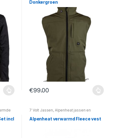
Donkergroen
€
99.00
armde
7 Volt Jassen
,
Alpenheat jassen en
vesten
,
Alpenheat Kleding
,
Verwarmde
jassen/vesten
et incl
Alpenheat verwarmd Fleece vest