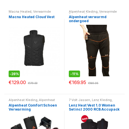
Macna Heated
,
Verwarmde
Alpenheat Kleding
,
Verwarmde
jassen/vesten
Broeken
,
Alpenheat broeken
Macna Heated Cloud Vest
Alpenheat verwarmd
ondergoed
-
28%
-
11%
€
129.00
€
169.95
€
179.00
€
189.95
Alpenheat Kleding
,
Alpenheat
7 Volt Jassen
,
Lenz Kleding
,
Voetverwarming
,
Verwarmde
Verwarmde jassen/vesten
Alpenheat Comfort Schoen
Lenz Heat Vest 1.0 Women
zolen
Verwarming
Set incl 2000 RCB Accupack