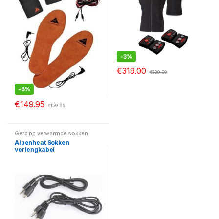
-
3%
€
319.00
€
329.00
-
6%
€
149.95
€
159.95
Gerbing verwarmde sokken
Alpenheat Sokken
verlengkabel