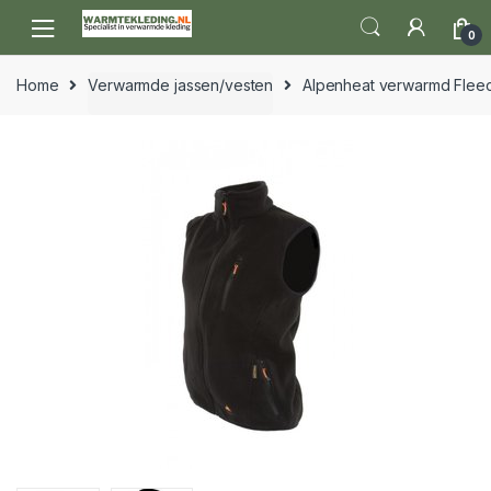
Skip to navigation
Skip to content
0
Home
Verwarmde jassen/vesten
Alpenheat verwarmd Fleec