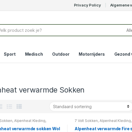
Privacy Policy
Algemene 
Sport
Medisch
Outdoor
Motorrijders
Gezond 
nheat verwarmde Sokken
 Sokken
,
Alpenheat Kleding
,
7 Volt Sokken
,
Alpenheat Kleding
,
heat verwarmde Sokken
,
Alpenheat
Alpenheat verwarmde Sokken
,
Al
erwarming
,
Gerbing sokken 7 volt
,
Voetverwarming
,
Gerbing sokken 
nheat verwarmde sokken Wol
Alpenheat verwarmde Fire 
rmde sokken
Verwarmde sokken