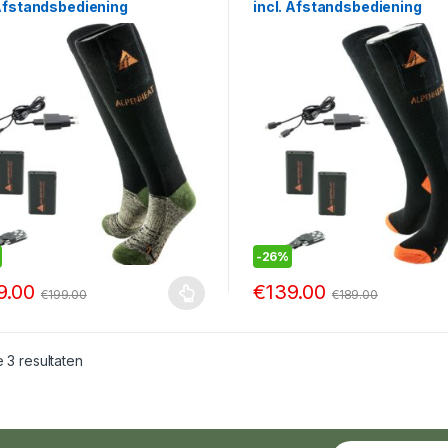
 Afstandsbediening
incl. Afstandsbediening
-
26%
9.00
€
139.00
€
199.00
€
189.00
e 3 resultaten