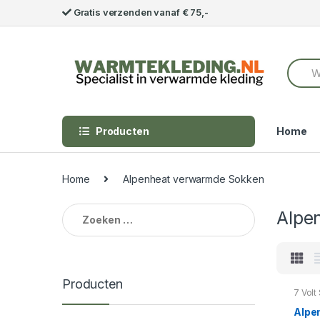
Skip to navigation
Skip to content
Gratis verzenden vanaf € 75,-
S
e
a
r
c
h
Producten
Home
f
o
r
Home
Alpenheat verwarmde Sokken
:
Zoeken naar:
Alpe
Producten
7 Volt
Alpen
Voetv
Alpe
Verwa