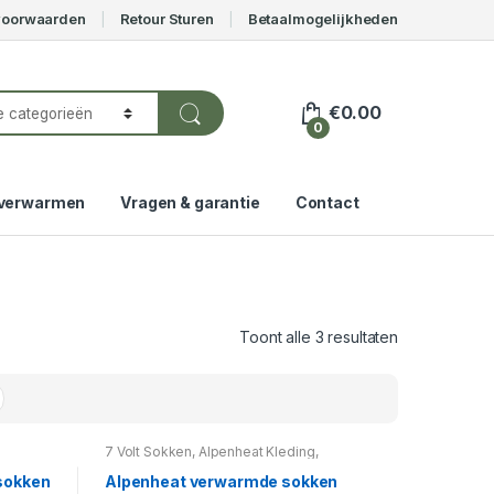
voorwaarden
Retour Sturen
Betaalmogelijkheden
€
0.00
0
verwarmen
Vragen & garantie
Contact
Toont alle 3 resultaten
7 Volt Sokken
,
Alpenheat Kleding
,
penheat
Alpenheat verwarmde Sokken
,
Alpenheat
7 volt
,
Voetverwarming
,
Gerbing sokken 7 volt
,
sokken
Alpenheat verwarmde sokken
Verwarmde sokken