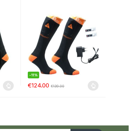
-
11%
€
124.00
€
139.00