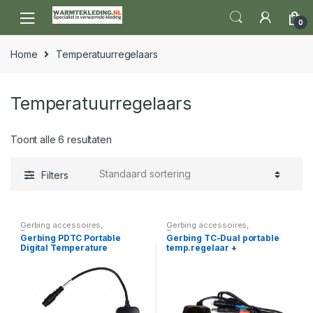
Skip to navigation
Skip to content
0
Home
Temperatuurregelaars
Temperatuurregelaars
Toont alle 6 resultaten
Filters
Gerbing accessoires
,
Gerbing accessoires
,
Temperatuurregelaars
Temperatuurregelaars
Gerbing PDTC Portable
Gerbing TC-Dual portable
Digital Temperature
temp.regelaar +
Controller