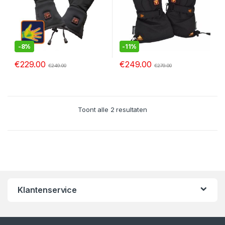
-
8%
-
11%
€
229.00
€
249.00
€
249.00
€
279.00
Toont alle 2 resultaten
Klantenservice