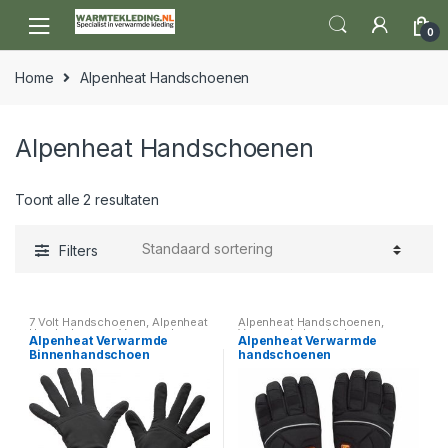
Skip to navigation
Skip to content
0
Home
Alpenheat Handschoenen
Alpenheat Handschoenen
Toont alle 2 resultaten
Filters
7 Volt Handschoenen
,
Alpenheat
Alpenheat Handschoenen
,
Handschoenen
,
Verwarmde
Verwarmde handschoenen
Alpenheat Verwarmde
Alpenheat Verwarmde
handschoenen
Binnenhandschoen
handschoenen