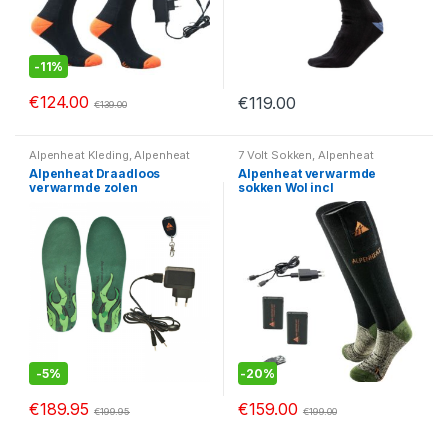
-
11%
€
124.00
€
119.00
€
139.00
Alpenheat Kleding
,
Alpenheat
7 Volt Sokken
,
Alpenheat
Voetverwarming
,
Verwarmde
Kleding
,
Alpenheat verwarmde
Alpenheat Draadloos
Alpenheat verwarmde
zolen
Sokken
,
Alpenheat
verwarmde zolen
sokken Wol incl
Voetverwarming
,
Gerbing sokken
7 volt
,
Verwarmde sokken
Afstandsbediening
-
5%
-
20%
€
189.95
€
159.00
€
199.95
€
199.00